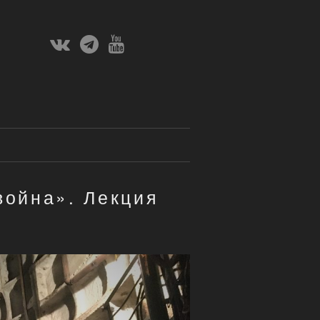
Вконтакте
Телеграм
Ютуб
Канал
война». Лекция