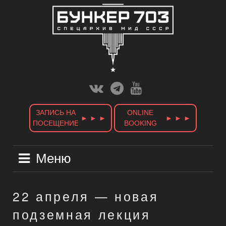
Skip
to
content
Вконтакте
Телеграм
Ютуб
Канал
ЗАПИСЬ НА
ONLINE
► ► ►
► ► ►
ПОСЕЩЕНИЕ
BOOKING
Меню
22 апреля — новая
подземная лекция