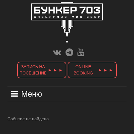
Skip
to
content
Вконтакте
Телеграм
Ютуб
Канал
ЗАПИСЬ НА
ONLINE
► ► ►
► ► ►
ПОСЕЩЕНИЕ
BOOKING
Меню
Событие не найдено