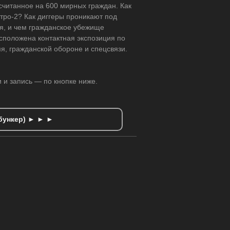
ссчитанное на 600 мирных граждан. Как
тро-2? Как диггеры проникают под
я, и чем гражданское убежище
сположена контактная экспозиция по
я, гражданской обороне и спецсвязи.
и и запись — по кнопке ниже.
 бункер) ► ► ►