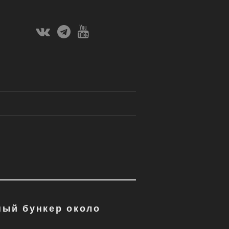
Вконтакте
Телеграм
Ютуб
Канал
ный бункер около