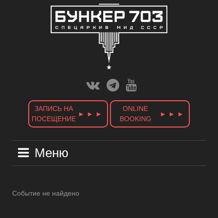
Skip
to
content
Вконтакте
Телеграм
Ютуб
Канал
ЗАПИСЬ НА
ONLINE
► ► ►
► ► ►
ПОСЕЩЕНИЕ
BOOKING
Меню
Событие не найдено