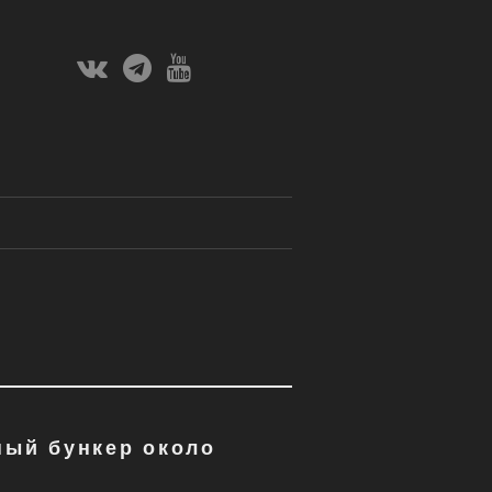
Вконтакте
Телеграм
Ютуб
Канал
ный бункер около