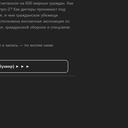
ссчитанное на 600 мирных граждан. Как
тро-2? Как диггеры проникают под
я, и чем гражданское убежище
сположена контактная экспозиция по
я, гражданской обороне и спецсвязи.
и и запись — по кнопке ниже.
 бункер) ► ► ►