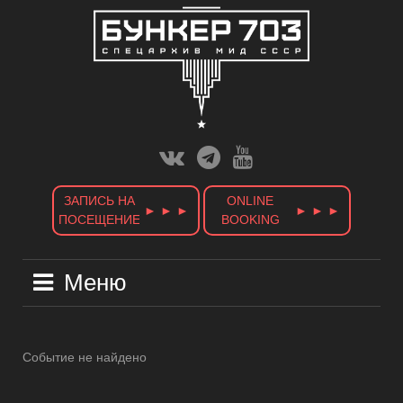
Skip
to
content
Вконтакте
Телеграм
Ютуб
Канал
ЗАПИСЬ НА
ONLINE
► ► ►
► ► ►
ПОСЕЩЕНИЕ
BOOKING
Меню
Событие не найдено